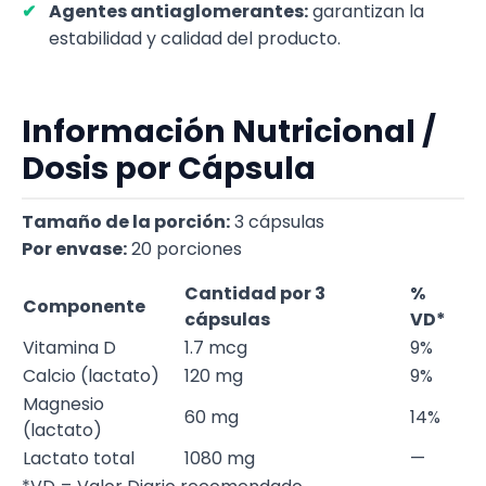
Agentes antiaglomerantes:
garantizan la
estabilidad y calidad del producto.
Información Nutricional /
Dosis por Cápsula
Tamaño de la porción:
3 cápsulas
Por envase:
20 porciones
Cantidad por 3
%
Componente
cápsulas
VD*
Vitamina D
1.7 mcg
9%
Calcio (lactato)
120 mg
9%
Magnesio
60 mg
14%
(lactato)
Lactato total
1080 mg
—