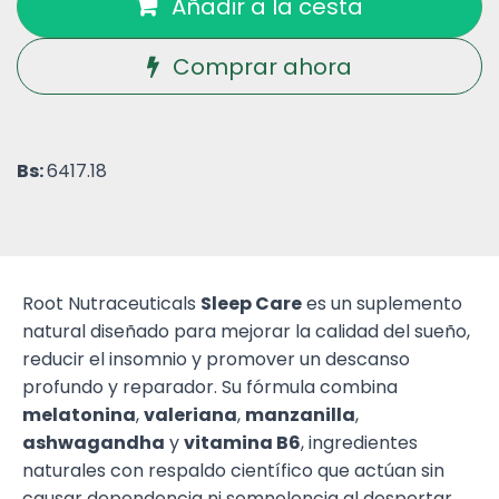
Añadir a la cesta
Comprar ahora
Bs:
6417.18
Root Nutraceuticals
Sleep Care
es un suplemento
natural diseñado para mejorar la calidad del sueño,
reducir el insomnio y promover un descanso
profundo y reparador. Su fórmula combina
melatonina
,
valeriana
,
manzanilla
,
ashwagandha
y
vitamina B6
, ingredientes
naturales con respaldo científico que actúan sin
causar dependencia ni somnolencia al despertar.