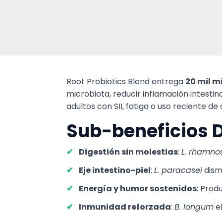
Root Probiotics Blend entrega
20 mil m
microbiota, reducir inflamación intestin
adultos con SII, fatiga o uso reciente de 
Sub-beneficios 
Digestión sin molestias
:
L. rhamno
Eje intestino-piel
:
L. paracasei
dism
Energía y humor sostenidos
: Prod
Inmunidad reforzada
:
B. longum
el