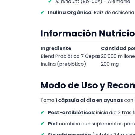
B. bifidum
(Bb-06®) – Alemania
Inulina Orgánica
: Raíz de achicori
Información Nutricio
Ingrediente
Cantidad po
Blend Probiótico 7 Cepas
20.000 millon
Inulina (prebiótico)
200 mg
Modo de Uso y Reco
Toma
1 cápsula al día en ayunas
con 
Post-antibióticos
: inicia día 3 tras
Piel
: combina con suplementos para 
Sin refrigeración
(estable 24 meses