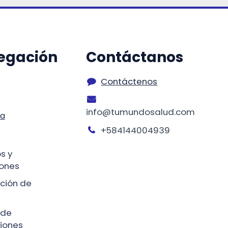
egación
Contáctanos
Contáctenos
info@tumundosalud.com
ta
+584144004939
s y
ones
ción de
 de
iones