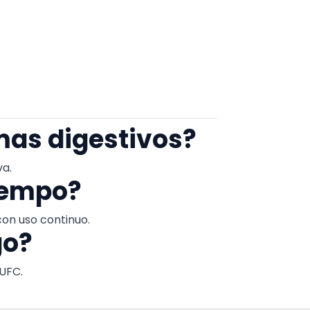
mas digestivos?
va.
tiempo?
on uso continuo.
go?
 UFC.