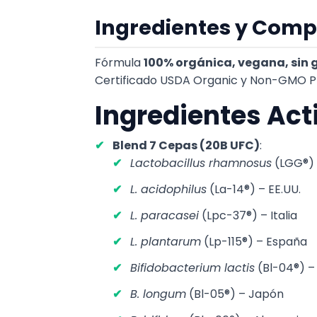
Ingredientes y Comp
Fórmula
100% orgánica, vegana, sin g
Certificado USDA Organic y Non-GMO Pro
Ingredientes Act
Blend 7 Cepas (20B UFC)
:
Lactobacillus rhamnosus
(LGG®) 
L. acidophilus
(La-14®) – EE.UU.
L. paracasei
(Lpc-37®) – Italia
L. plantarum
(Lp-115®) – España
Bifidobacterium lactis
(Bl-04®) 
B. longum
(Bl-05®) – Japón