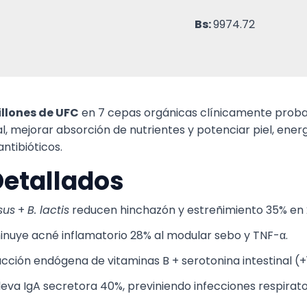
Bs:
9974.72
illones de UFC
en 7 cepas orgánicas clínicamente probada
al, mejorar absorción de nutrientes y potenciar piel, ener
antibióticos.
Detallados
sus
+
B. lactis
reducen hinchazón y estreñimiento 35% en 21
inuye acné inflamatorio 28% al modular sebo y TNF-α.
ucción endógena de vitaminas B + serotonina intestinal (+
eva IgA secretora 40%, previniendo infecciones respirato