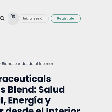
Iniciar sesión
Regístrate
nas y Minerales
y Bienestar desde el Interior
raceuticals
cs Blend: Salud
l, Energía y
 desde el Interior