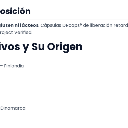
osición
luten ni lácteos
. Cápsulas DRcaps® de liberación retar
ject Verified.
ivos y Su Origen
– Finlandia
– Dinamarca