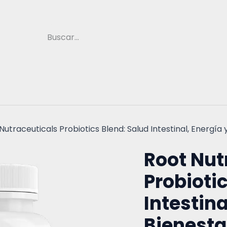
a
Medicina Natural
Suplementos
Vitami
Nutraceuticals Probiotics Blend: Salud Intestinal, Energía 
Root Nut
Probioti
Intestina
Bienestar