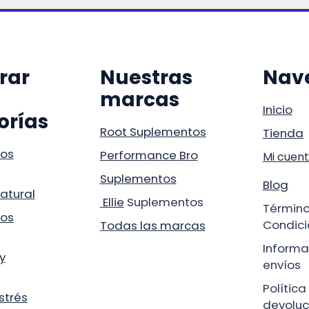
rar
Nuestras
Nav
marcas
Inicio
orías
Root Suplementos
Tienda
os
Performance Bro
Mi cuen
Suplementos
Blog
atural
Ellie
Suplementos
Término
os
Condici
Todas las marcas
Informa
y
envíos
Política
estrés
devoluc