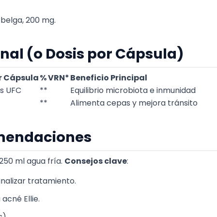
a belga, 200 mg.
nal (o Dosis por Cápsula)
r Cápsula
% VRN*
Beneficio Principal
es UFC
**
Equilibrio microbiota e inmunidad
**
Alimenta cepas y mejora tránsito
mendaciones
250 ml agua fría.
Consejos clave
:
 finalizar tratamiento.
acné Ellie.
).