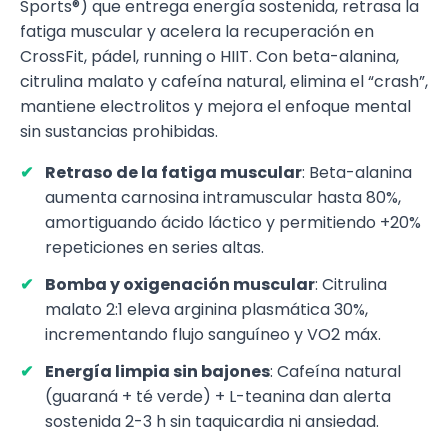
Sports®) que entrega energía sostenida, retrasa la
fatiga muscular y acelera la recuperación en
CrossFit, pádel, running o HIIT. Con beta-alanina,
citrulina malato y cafeína natural, elimina el “crash”,
mantiene electrolitos y mejora el enfoque mental
sin sustancias prohibidas.
Retraso de la fatiga muscular
: Beta-alanina
aumenta carnosina intramuscular hasta 80%,
amortiguando ácido láctico y permitiendo +20%
repeticiones en series altas.
Bomba y oxigenación muscular
: Citrulina
malato 2:1 eleva arginina plasmática 30%,
incrementando flujo sanguíneo y VO2 máx.
Energía limpia sin bajones
: Cafeína natural
(guaraná + té verde) + L-teanina dan alerta
sostenida 2-3 h sin taquicardia ni ansiedad.