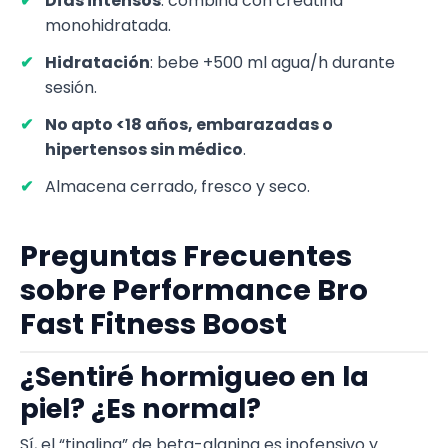
Días intensos
: combina con creatina
monohidratada.
Hidratación
: bebe +500 ml agua/h durante
sesión.
No apto <18 años, embarazadas o
hipertensos sin médico
.
Almacena cerrado, fresco y seco.
Preguntas Frecuentes
sobre Performance Bro
Fast Fitness Boost
¿Sentiré hormigueo en la
piel? ¿Es normal?
Sí, el “tingling” de beta-alanina es inofensivo y