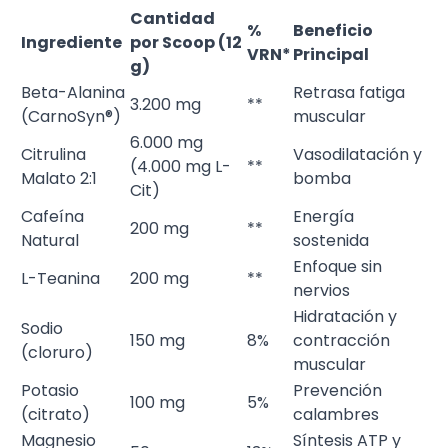
Cantidad
%
Beneficio
Ingrediente
por Scoop (12
VRN*
Principal
g)
Beta-Alanina
Retrasa fatiga
3.200 mg
**
(CarnoSyn®)
muscular
6.000 mg
Citrulina
Vasodilatación y
(4.000 mg L-
**
Malato 2:1
bomba
Cit)
Cafeína
Energía
200 mg
**
Natural
sostenida
Enfoque sin
L-Teanina
200 mg
**
nervios
Hidratación y
Sodio
150 mg
8%
contracción
(cloruro)
muscular
Potasio
Prevención
100 mg
5%
(citrato)
calambres
Magnesio
Síntesis ATP y