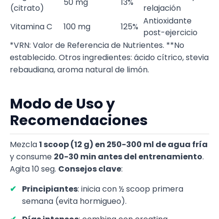
50 mg
13%
(citrato)
relajación
Antioxidante
Vitamina C
100 mg
125%
post-ejercicio
*VRN: Valor de Referencia de Nutrientes. **No
establecido. Otros ingredientes: ácido cítrico, stevia
rebaudiana, aroma natural de limón.
Modo de Uso y
Recomendaciones
Mezcla
1 scoop (12 g) en 250-300 ml de agua fría
y consume
20-30 min antes del entrenamiento
.
Agita 10 seg.
Consejos clave
:
Principiantes
: inicia con ½ scoop primera
semana (evita hormigueo).