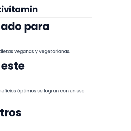
tivitamin
uado para
a dietas veganas y vegetarianas.
 este
eficios óptimos se logran con un uso
tros