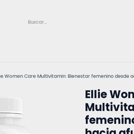
a
Medicina Natural
Suplementos
Vitami
lie Women Care Multivitamin: Bienestar femenino desde a
Ellie Wo
Multivit
femenin
hacia af