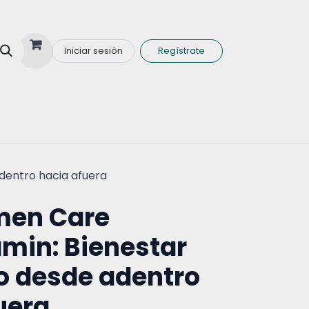
Iniciar sesión
Regístrate
nas y Minerales
dentro hacia afuera
men Care
amin: Bienestar
o desde adentro
uera