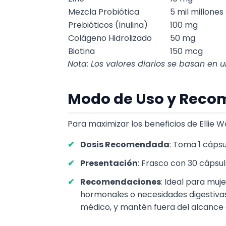
Mezcla Probiótica
5 mil millones
Prebióticos (Inulina)
100 mg
Colágeno Hidrolizado
50 mg
Biotina
150 mcg
Nota: Los valores diarios se basan en u
Modo de Uso y Reco
Para maximizar los beneficios de Ellie 
Dosis Recomendada
: Toma 1 cápsu
Presentación
: Frasco con 30 cápsul
Recomendaciones
: Ideal para muj
hormonales o necesidades digestivas.
médico, y mantén fuera del alcance d