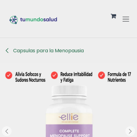
Ir al contenido
Capsulas para la Menopausia