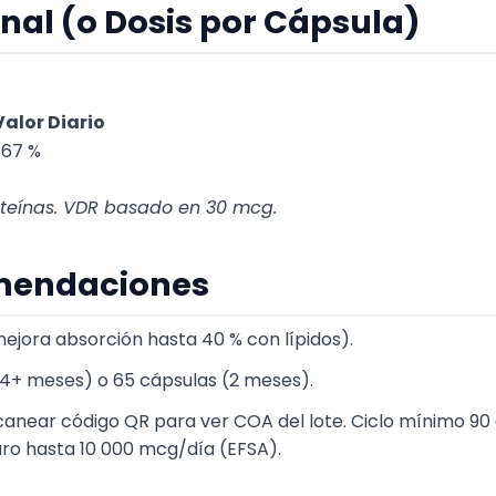
nal (o Dosis por Cápsula)
Valor Diario
667 %
oteínas. VDR basado en 30 mcg.
mendaciones
mejora absorción hasta 40 % con lípidos).
 (4+ meses) o 65 cápsulas (2 meses).
canear código QR para ver COA del lote. Ciclo mínimo 90
guro hasta 10 000 mcg/día (EFSA).