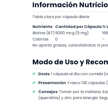
Información Nutricio
Tabla clara por cápsula diaria:
Nutriente
Cantidad por Cápsula
% 
Biotina (B7)
5000 mcg (5 mg)
16
Calorías
0
–
No aporta grasas, carbohidratos ni pr
Modo de Uso y Reco
Dosis
: 1 cápsula al día con comida (
Presentación
: Frasco 130 cápsulas
Consejos
: Tomar por la mañana. Es
(queratina) y zinc para sinergia. Se