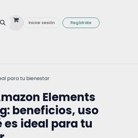
Iniciar sesión
Regístrate
nas y Minerales
eal para tu bienestar
 Amazon Elements
: beneficios, uso
 es ideal para tu
r