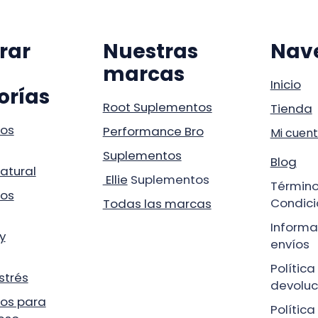
rar
Nuestras
Nav
marcas
Inicio
orías
Root Suplementos
Tienda
os
Performance Bro
Mi cuen
Suplementos
Blog
atural
Ellie
Suplementos
Término
os
Condici
Todas las marcas
Informa
y
envíos
Política
estrés
devoluc
os para
Polític