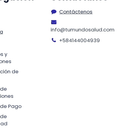
Contáctenos
info@tumundosalud.com
ta
+584144004939
s y
ones
ción de
 de
iones
a de Pago
 de
dad