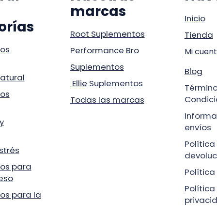
marcas
Inicio
orías
Root Suplementos
Tienda
os
Performance Bro
Mi cuen
Suplementos
Blog
atural
Ellie
Suplementos
Término
os
Condici
Todas las marcas
Informa
y
envíos
Política
estrés
devoluc
os para
Polític
eso
Política
os para la
privaci